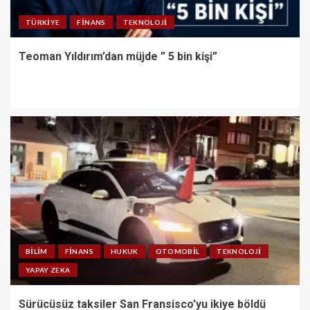
TÜRKIYE
FINANS
TEKNOLOJI
Teoman Yıldırım’dan müjde ” 5 bin kişi”
BILIM
FINANS
HUKUK
OTOMOBIL
TEKNOLOJI
YAPAY ZEKA
Sürücüsüz taksiler San Fransisco’yu ikiye böldü