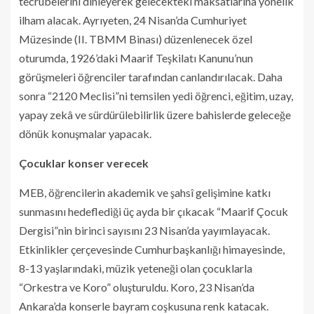
tecrübelerini dinleyerek gelecekteki maksatlarına yönelik
ilham alacak. Ayrıyeten, 24 Nisan’da Cumhuriyet
Müzesinde (II. TBMM Binası) düzenlenecek özel
oturumda, 1926’daki Maarif Teşkilatı Kanunu’nun
görüşmeleri öğrenciler tarafından canlandırılacak. Daha
sonra “2120 Meclisi”ni temsilen yedi öğrenci, eğitim, uzay,
yapay zekâ ve sürdürülebilirlik üzere bahislerde geleceğe
dönük konuşmalar yapacak.
Çocuklar konser verecek
MEB, öğrencilerin akademik ve şahsî gelişimine katkı
sunmasını hedeflediği üç ayda bir çıkacak “Maarif Çocuk
Dergisi”nin birinci sayısını 23 Nisan’da yayımlayacak.
Etkinlikler çerçevesinde Cumhurbaşkanlığı himayesinde,
8-13 yaşlarındaki, müzik yeteneği olan çocuklarla
“Orkestra ve Koro” oluşturuldu. Koro, 23 Nisan’da
Ankara’da konserle bayram coşkusuna renk katacak.