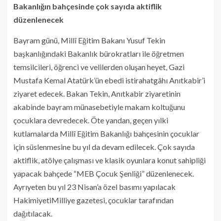
Bakanlığın bahçesinde çok sayıda aktiflik
düzenlenecek
Bayram günü, Millî Eğitim Bakanı Yusuf Tekin
başkanlığındaki Bakanlık bürokratları ile öğretmen
temsilcileri, öğrenci ve velilerden oluşan heyet, Gazi
Mustafa Kemal Atatürk’ün ebedi istirahatgâhı Anıtkabir’i
ziyaret edecek. Bakan Tekin, Anıtkabir ziyaretinin
akabinde bayram münasebetiyle makam koltuğunu
çocuklara devredecek. Öte yandan, geçen yılki
kutlamalarda Millî Eğitim Bakanlığı bahçesinin çocuklar
için süslenmesine bu yıl da devam edilecek. Çok sayıda
aktiflik, atölye çalışması ve klasik oyunlara konut sahipliği
yapacak bahçede “MEB Çocuk Şenliği” düzenlenecek.
Ayrıyeten bu yıl 23 Nisan’a özel basımı yapılacak
HakimiyetiMilliye gazetesi, çocuklar tarafından
dağıtılacak.