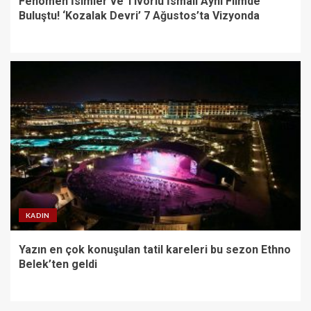
Fenomen İsimler ve Tivorlu İsmail Aynı Filmde
Buluştu! ‘Kozalak Devri’ 7 Ağustos’ta Vizyonda
KADIN
Yazın en çok konuşulan tatil kareleri bu sezon Ethno
Belek’ten geldi