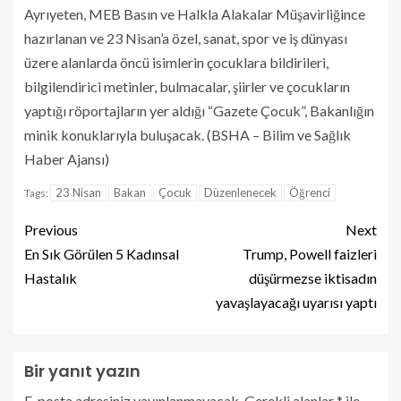
Ayrıyeten, MEB Basın ve Halkla Alakalar Müşavirliğince
hazırlanan ve 23 Nisan’a özel, sanat, spor ve iş dünyası
üzere alanlarda öncü isimlerin çocuklara bildirileri,
bilgilendirici metinler, bulmacalar, şiirler ve çocukların
yaptığı röportajların yer aldığı “Gazete Çocuk”, Bakanlığın
minik konuklarıyla buluşacak. (BSHA – Bilim ve Sağlık
Haber Ajansı)
23 Nisan
Bakan
Çocuk
Düzenlenecek
Öğrenci
Tags:
Previous
Next
En Sık Görülen 5 Kadınsal
Trump, Powell faizleri
Hastalık
düşürmezse iktisadın
yavaşlayacağı uyarısı yaptı
Bir yanıt yazın
E-posta adresiniz yayınlanmayacak.
Gerekli alanlar
*
ile