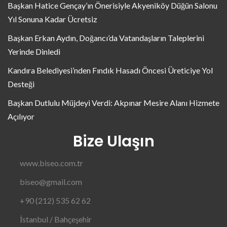
Başkan Hatice Gençay’ın Önerisiyle Akyeniköy Düğün Salonu
Yıl Sonuna Kadar Ücretsiz
Başkan Erkan Aydın, Doğancı’da Vatandaşların Taleplerini
Yerinde Dinledi
Kandıra Belediyesi’nden Fındık Hasadı Öncesi Üreticiye Yol
Desteği
Başkan Dutlulu Müjdeyi Verdi: Akpınar Mesire Alanı Hizmete
Açılıyor
Bize Ulaşın
www.biseo.com.tr
biseo@gmail.com
+90 (212) 535 62 62
İstanbul / Bahçeşehir