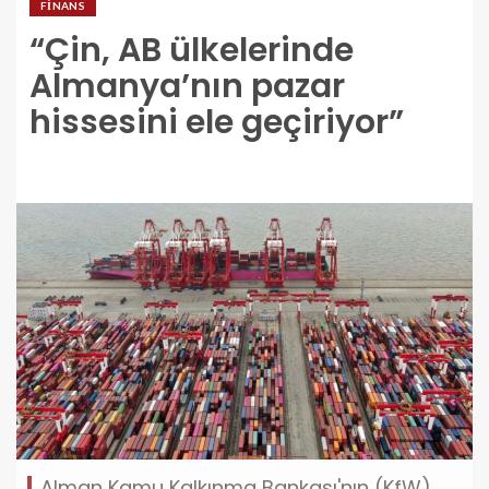
FINANS
“Çin, AB ülkelerinde
Almanya’nın pazar
hissesini ele geçiriyor”
Alman Kamu Kalkınma Bankası'nın (KfW)