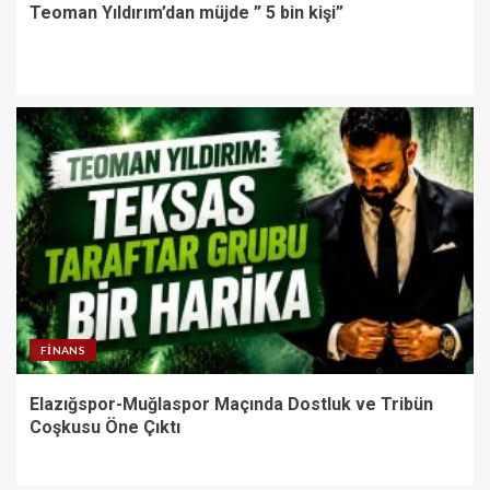
Teoman Yıldırım’dan müjde ” 5 bin kişi”
FINANS
Elazığspor-Muğlaspor Maçında Dostluk ve Tribün
Coşkusu Öne Çıktı