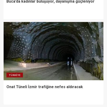
Buca’da kadınlar buluşuyor, dayanışma güçleniyor
TÜRKIYE
Onat Tüneli İzmir trafiğine nefes aldıracak