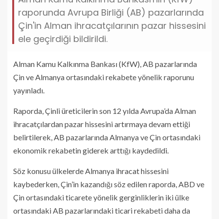
raporunda Avrupa Birliği (AB) pazarlarında
Çin'in Alman ihracatçılarının pazar hissesini
ele geçirdiği bildirildi.
Alman Kamu Kalkınma Bankası (KfW), AB pazarlarında
Çin ve Almanya ortasındaki rekabete yönelik raporunu
yayınladı.
Raporda, Çinli üreticilerin son 12 yılda Avrupa’da Alman
ihracatçılardan pazar hissesini artırmaya devam ettiği
belirtilerek, AB pazarlarında Almanya ve Çin ortasındaki
ekonomik rekabetin giderek arttığı kaydedildi.
Söz konusu ülkelerde Almanya ihracat hissesini
kaybederken, Çin’in kazandığı söz edilen raporda, ABD ve
Çin ortasındaki ticarete yönelik gerginliklerin iki ülke
ortasındaki AB pazarlarındaki ticari rekabeti daha da