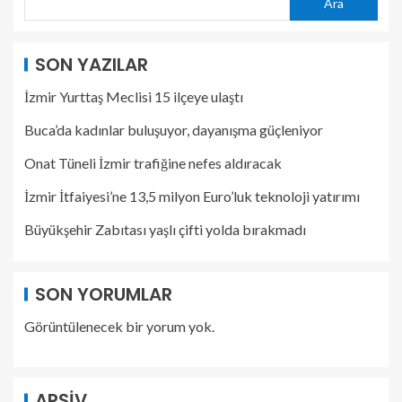
Ara
SON YAZILAR
İzmir Yurttaş Meclisi 15 ilçeye ulaştı
Buca’da kadınlar buluşuyor, dayanışma güçleniyor
Onat Tüneli İzmir trafiğine nefes aldıracak
İzmir İtfaiyesi’ne 13,5 milyon Euro’luk teknoloji yatırımı
Büyükşehir Zabıtası yaşlı çifti yolda bırakmadı
SON YORUMLAR
Görüntülenecek bir yorum yok.
ARŞIV