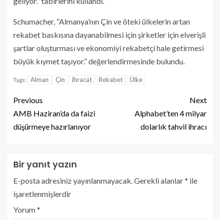
geliyor.” tabirlerini kullandı.
Schumacher, “Almanya’nın Çin ve öteki ülkelerin artan
rekabet baskısına dayanabilmesi için şirketler için elverişli
şartlar oluşturması ve ekonomiyi rekabetçi hale getirmesi
büyük kıymet taşıyor.” değerlendirmesinde bulundu.
Alman
Çin
İhracat
Rekabet
Ülke
Tags:
Previous
Next
AMB Haziran’da da faizi
Alphabet’ten 4 milyar
düşürmeye hazırlanıyor
dolarlık tahvil ihracı
Bir yanıt yazın
E-posta adresiniz yayınlanmayacak.
Gerekli alanlar
*
ile
işaretlenmişlerdir
Yorum
*