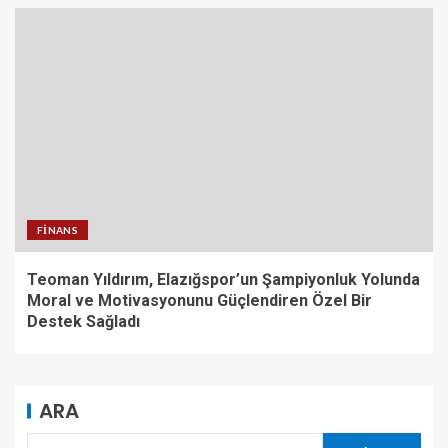
FINANS
Teoman Yıldırım, Elazığspor’un Şampiyonluk Yolunda
Moral ve Motivasyonunu Güçlendiren Özel Bir
Destek Sağladı
ARA