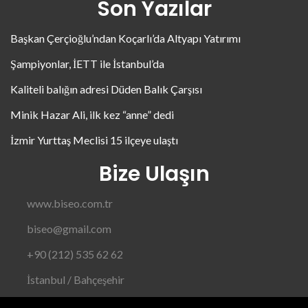
Son Yazılar
Başkan Çerçioğlu’ndan Koçarlı’da Altyapı Yatırımı
Şampiyonlar, İETT ile İstanbul’da
Kaliteli balığın adresi Düden Balık Çarşısı
Minik Hazar Ali, ilk kez “anne” dedi
İzmir Yurttaş Meclisi 15 ilçeye ulaştı
Bize Ulaşın
www.biseo.com.tr
biseo@gmail.com
+90 (212) 535 62 62
İstanbul / Bahçeşehir