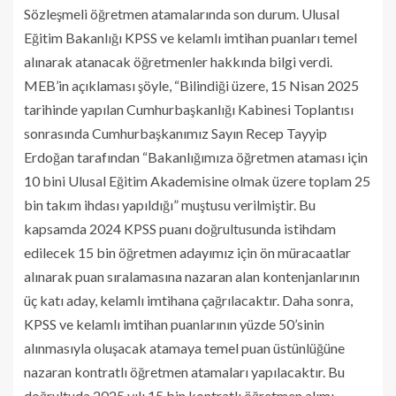
Sözleşmeli öğretmen atamalarında son durum. Ulusal
Eğitim Bakanlığı KPSS ve kelamlı imtihan puanları temel
alınarak atanacak öğretmenler hakkında bilgi verdi.
MEB’in açıklaması şöyle, “Bilindiği üzere, 15 Nisan 2025
tarihinde yapılan Cumhurbaşkanlığı Kabinesi Toplantısı
sonrasında Cumhurbaşkanımız Sayın Recep Tayyip
Erdoğan tarafından “Bakanlığımıza öğretmen ataması için
10 bini Ulusal Eğitim Akademisine olmak üzere toplam 25
bin takım ihdası yapıldığı” muştusu verilmiştir. Bu
kapsamda 2024 KPSS puanı doğrultusunda istihdam
edilecek 15 bin öğretmen adayımız için ön müracaatlar
alınarak puan sıralamasına nazaran alan kontenjanlarının
üç katı aday, kelamlı imtihana çağrılacaktır. Daha sonra,
KPSS ve kelamlı imtihan puanlarının yüzde 50’sinin
alınmasıyla oluşacak atamaya temel puan üstünlüğüne
nazaran kontratlı öğretmen atamaları yapılacaktır. Bu
doğrultuda 2025 yılı 15 bin kontratlı öğretmen alımı