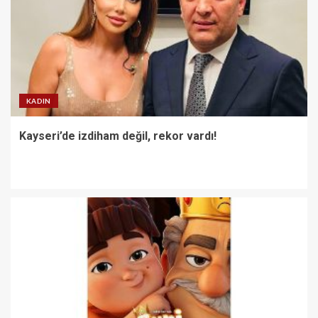
KADIN
Kayseri’de izdiham değil, rekor vardı!