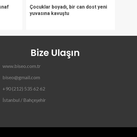
snaf
Çocuklar boyadı, bir can dost yeni
yuvasına kavuştu
Bize Ulaşın
www.biseo.com.tr
biseo@gmail.com
+90 (212) 535 62 62
İstanbul / Bahçeşehir