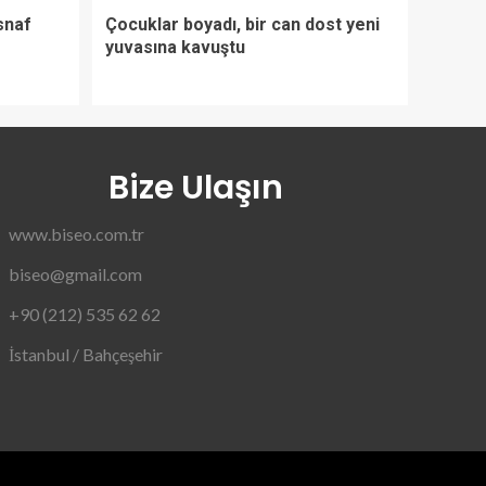
snaf
Çocuklar boyadı, bir can dost yeni
yuvasına kavuştu
Bize Ulaşın
www.biseo.com.tr
biseo@gmail.com
+90 (212) 535 62 62
İstanbul / Bahçeşehir